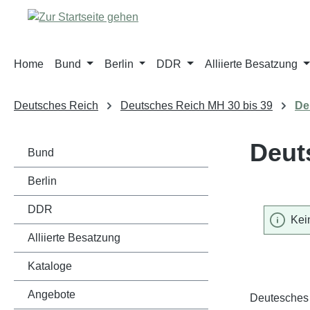
m Hauptinhalt springen
Zur Suche springen
Zur Hauptnavigation springen
Home
Bund
Berlin
DDR
Alliierte Besatzung
Deutsches Reich
Deutsches Reich MH 30 bis 39
De
Deut
Bund
Berlin
DDR
Kei
Alliierte Besatzung
Kataloge
Angebote
Deutesches