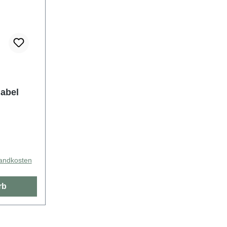
abel
sandkosten
rb