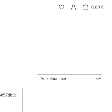
0,00 €
Ware