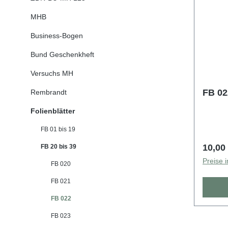
MHB
Business-Bogen
Bund Geschenkheft
Versuchs MH
FB 02
Rembrandt
Folienblätter
FB 01 bis 19
Regulä
10,00
FB 20 bis 39
Preise 
FB 020
FB 021
FB 022
FB 023