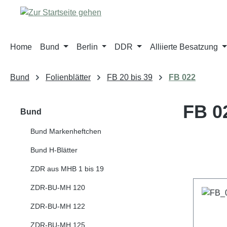
m Hauptinhalt springen
Zur Suche springen
Zur Hauptnavigation springen
Home
Bund
Berlin
DDR
Alliierte Besatzung
Bund
Folienblätter
FB 20 bis 39
FB 022
FB 0
Bund
Bund Markenheftchen
Bund H-Blätter
ZDR aus MHB 1 bis 19
ZDR-BU-MH 120
ZDR-BU-MH 122
ZDR-BU-MH 125