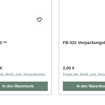
2 **
FB 022 Verpackungsl
rer Preis:
Regulärer Preis:
 €
2,00 €
inkl. MwSt. zzgl. Versandkosten
Preise inkl. MwSt. zzgl. Ver
In den Warenkorb
In den Warenko