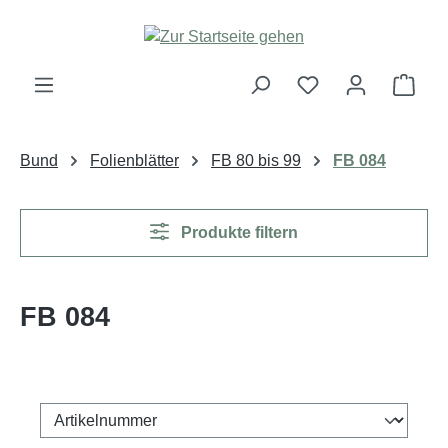
Zum Hauptinhalt springen
Ware
Bund
Folienblätter
FB 80 bis 99
FB 084
Produkte filtern
FB 084