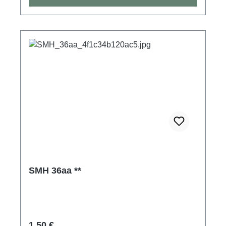
SMH 36aa **
Regulärer Preis:
1,50 €