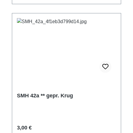
SMH 42a ** gepr. Krug
Regulärer Preis:
3,00 €