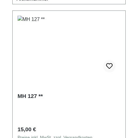
MH 127 **
Regulärer Preis:
15,00 €
Preise inkl. MwSt. zzgl. Versandkosten