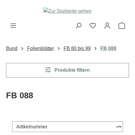
Zum Hauptinhalt springen
Ware
Bund
Folienblätter
FB 80 bis 99
FB 088
Produkte filtern
FB 088