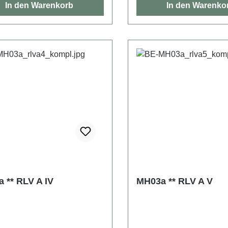
In den Warenkorb
In den Warenko
 ** RLV A IV
MH03a ** RLV A V