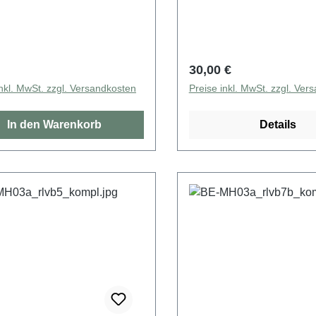
rer Preis:
Regulärer Preis:
30,00 €
inkl. MwSt. zzgl. Versandkosten
Preise inkl. MwSt. zzgl. Ver
In den Warenkorb
Details