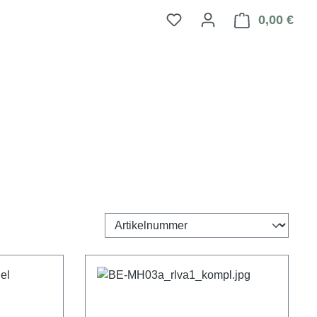
0,00 €
Ware