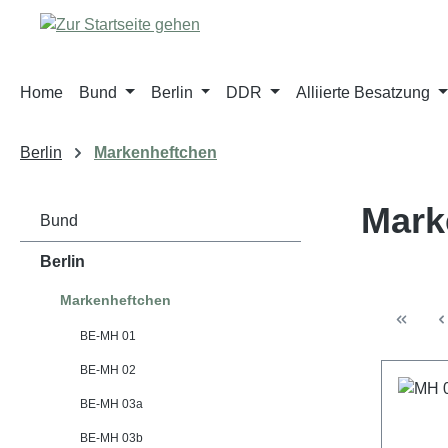
m Hauptinhalt springen
Zur Suche springen
Zur Hauptnavigation springen
Home
Bund
Berlin
DDR
Alliierte Besatzung
Berlin
Markenheftchen
Mark
Bund
Berlin
Markenheftchen
BE-MH 01
BE-MH 02
BE-MH 03a
BE-MH 03b