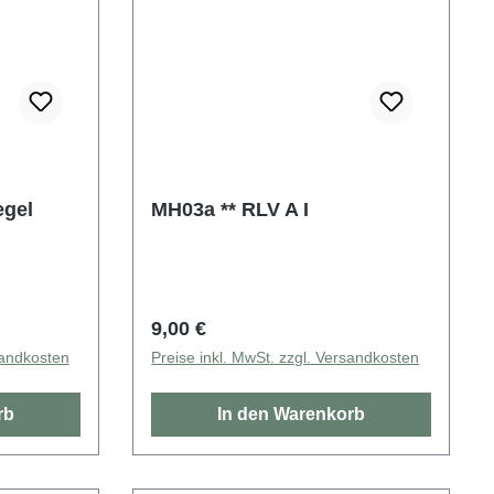
egel
MH03a ** RLV A I
Regulärer Preis:
9,00 €
sandkosten
Preise inkl. MwSt. zzgl. Versandkosten
rb
In den Warenkorb