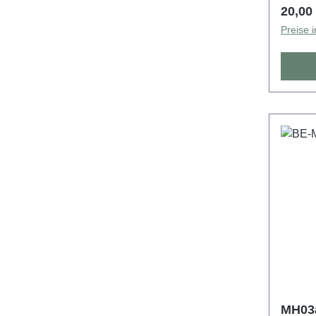
Regulä
20,00
Preise 
MH03a