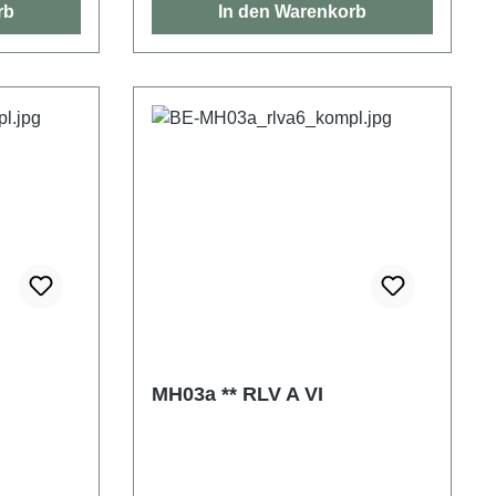
rb
In den Warenkorb
MH03a ** RLV A VI