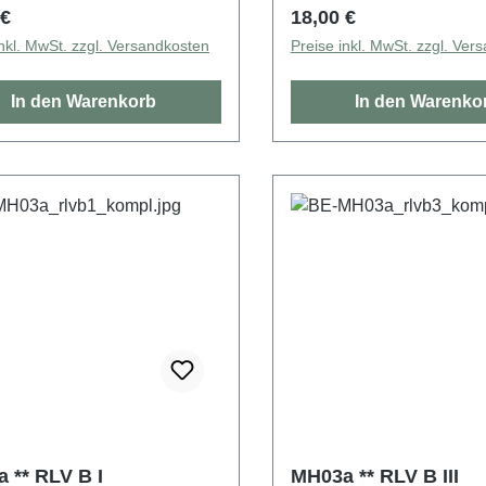
rer Preis:
Regulärer Preis:
 €
18,00 €
inkl. MwSt. zzgl. Versandkosten
Preise inkl. MwSt. zzgl. Ver
In den Warenkorb
In den Warenko
 ** RLV B I
MH03a ** RLV B III