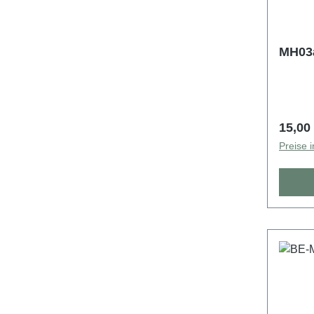
MH03a
Regulä
15,00
Preise 