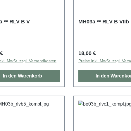
 ** RLV B V
MH03a ** RLV B VIIb
rer Preis:
Regulärer Preis:
 €
18,00 €
inkl. MwSt. zzgl. Versandkosten
Preise inkl. MwSt. zzgl. Ver
In den Warenkorb
In den Warenko