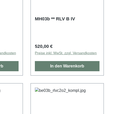
MH03b ** RLV B IV
Regulärer Preis:
520,00 €
sandkosten
Preise inkl. MwSt. zzgl. Versandkosten
rb
In den Warenkorb