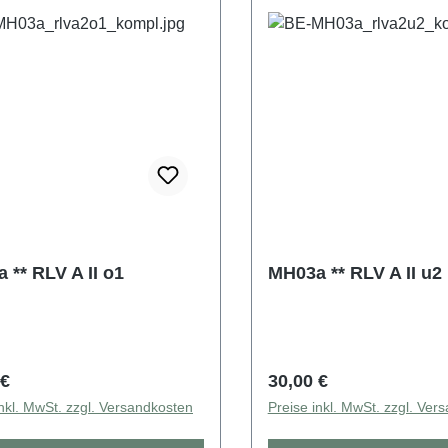
 ** RLV A II o1
MH03a ** RLV A II u2
rer Preis:
Regulärer Preis:
 €
30,00 €
inkl. MwSt. zzgl. Versandkosten
Preise inkl. MwSt. zzgl. Ver