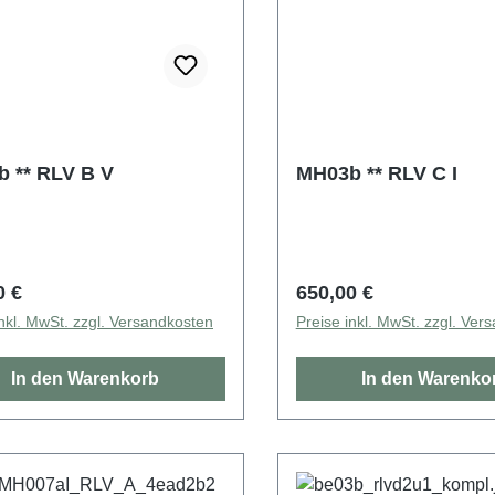
 ** RLV B V
MH03b ** RLV C I
rer Preis:
Regulärer Preis:
0 €
650,00 €
inkl. MwSt. zzgl. Versandkosten
Preise inkl. MwSt. zzgl. Ver
In den Warenkorb
In den Warenko