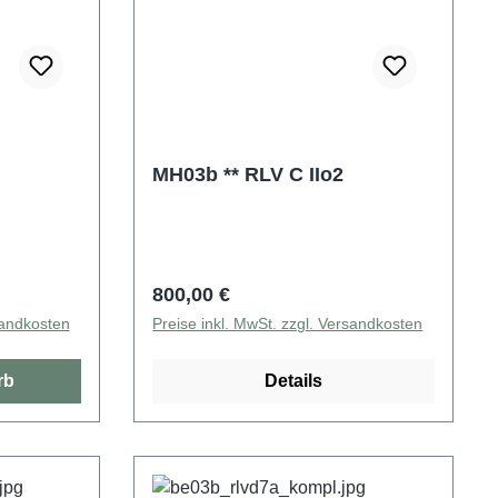
MH03b ** RLV C IIo2
Regulärer Preis:
800,00 €
sandkosten
Preise inkl. MwSt. zzgl. Versandkosten
rb
Details