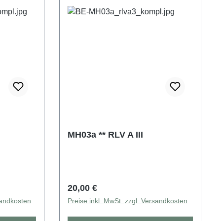
MH03a ** RLV A III
Regulärer Preis:
20,00 €
sandkosten
Preise inkl. MwSt. zzgl. Versandkosten