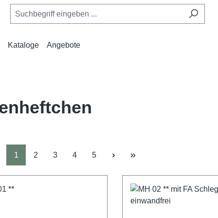
Kataloge
Angebote
enheftchen
Seite
Seite
Seite
Seite
Seite
1
2
3
4
5