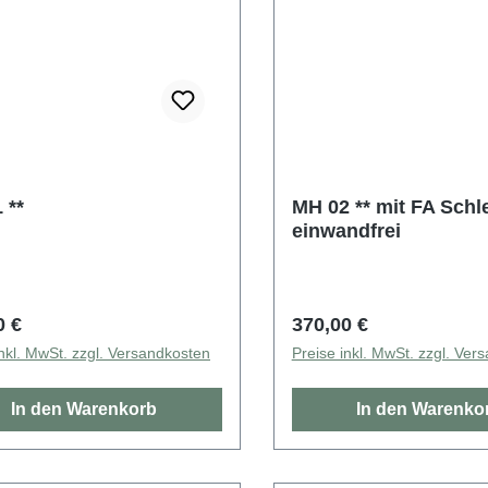
 **
MH 02 ** mit FA Schl
einwandfrei
rer Preis:
Regulärer Preis:
0 €
370,00 €
inkl. MwSt. zzgl. Versandkosten
Preise inkl. MwSt. zzgl. Ver
In den Warenkorb
In den Warenko