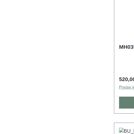
MH03b
Regulä
520,0
Preise 