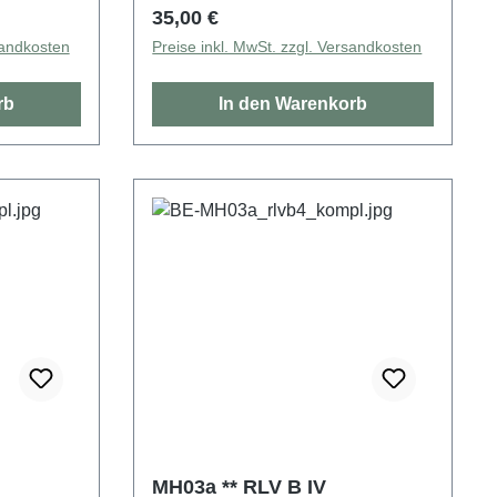
Regulärer Preis:
35,00 €
sandkosten
Preise inkl. MwSt. zzgl. Versandkosten
rb
In den Warenkorb
MH03a ** RLV B IV