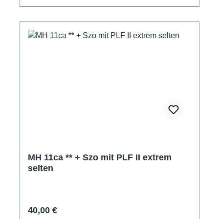
MH 11ca ** + Szo mit PLF II extrem
selten
Regulärer Preis:
40,00 €