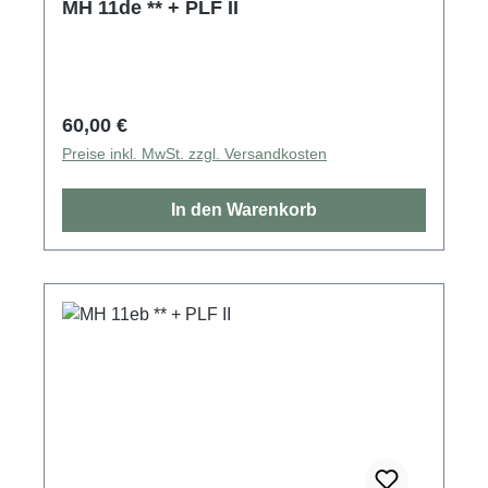
MH 11de ** + PLF II
Regulärer Preis:
60,00 €
Preise inkl. MwSt. zzgl. Versandkosten
In den Warenkorb