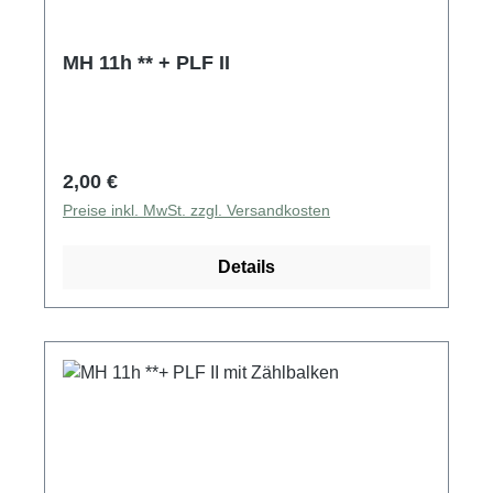
MH 11h ** + PLF II
Regulärer Preis:
2,00 €
Preise inkl. MwSt. zzgl. Versandkosten
Details