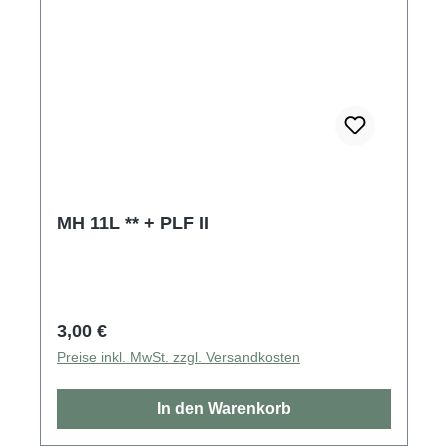
MH 11L ** + PLF II
Regulärer Preis:
3,00 €
Preise inkl. MwSt. zzgl. Versandkosten
In den Warenkorb