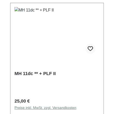
MH 11dc ** + PLF II
Regulärer Preis:
25,00 €
Preise inkl. MwSt. zzgl. Versandkosten