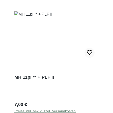
MH 11pI ** + PLF II
Regulärer Preis:
7,00 €
Preise inkl. MwSt. zzgl. Versandkosten