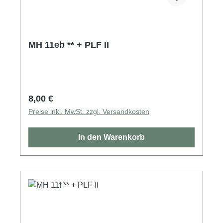
MH 11eb ** + PLF II
Regulärer Preis:
8,00 €
Preise inkl. MwSt. zzgl. Versandkosten
In den Warenkorb