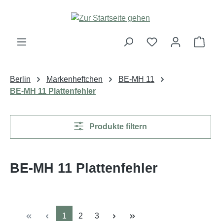
Zum Hauptinhalt springen
Ware
Berlin
Markenheftchen
BE-MH 11
BE-MH 11 Plattenfehler
Produkte filtern
BE-MH 11 Plattenfehler
Seite
Seite
Seite
1
2
3