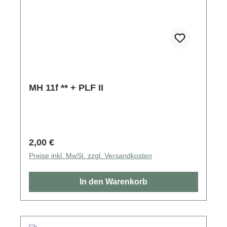
MH 11f ** + PLF II
Regulärer Preis:
2,00 €
Preise inkl. MwSt. zzgl. Versandkosten
In den Warenkorb