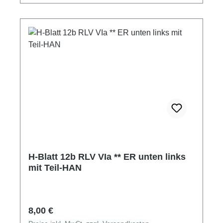
H-Blatt 12b RLV VIa ** ER unten links
mit Teil-HAN
Regulärer Preis:
8,00 €