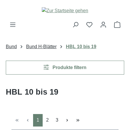
Zum Hauptinhalt springen
Ware
Bund
Bund H-Blätter
HBL 10 bis 19
Produkte filtern
HBL 10 bis 19
Seite
Seite
Seite
1
2
3