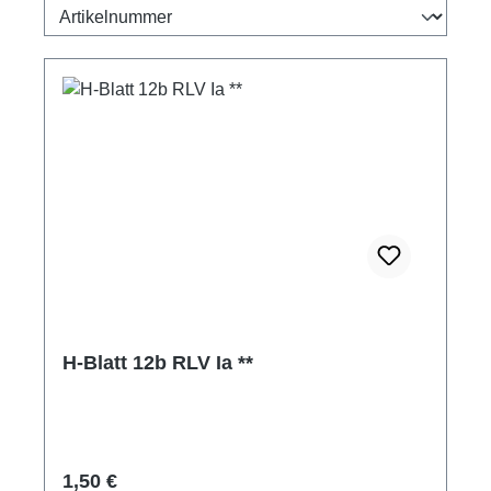
H-Blatt 12b RLV Ia **
Regulärer Preis:
1,50 €