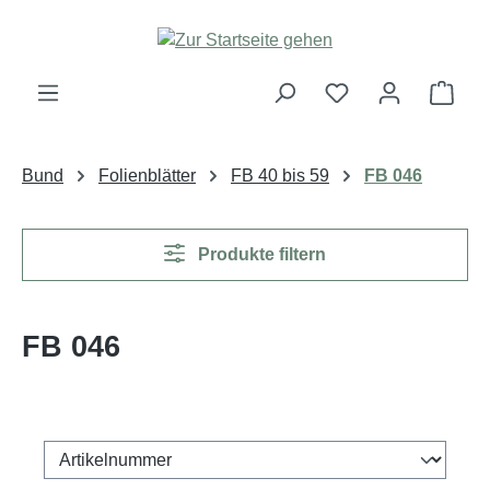
Zum Hauptinhalt springen
Ware
Bund
Folienblätter
FB 40 bis 59
FB 046
Produkte filtern
FB 046