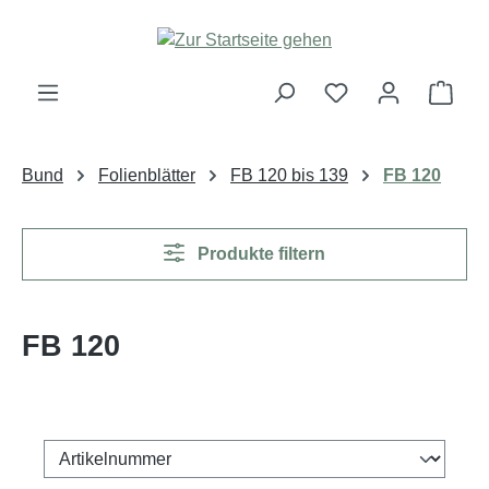
Zum Hauptinhalt springen
Ware
Bund
Folienblätter
FB 120 bis 139
FB 120
Produkte filtern
FB 120