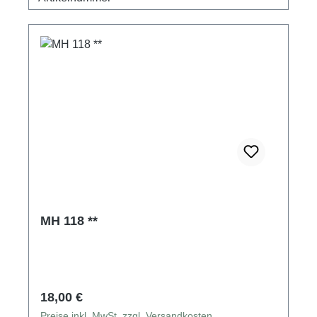
MH 118 **
Regulärer Preis:
18,00 €
Preise inkl. MwSt. zzgl. Versandkosten