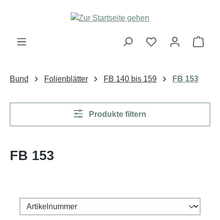
Zum Hauptinhalt springen
Ware
Bund
Folienblätter
FB 140 bis 159
FB 153
Produkte filtern
FB 153