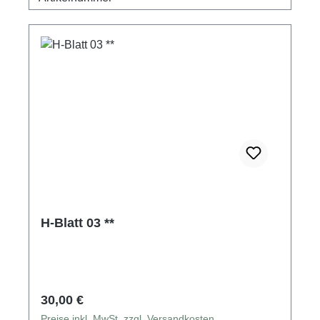
H-Blatt 03 **
Regulärer Preis:
30,00 €
Preise inkl. MwSt. zzgl. Versandkosten