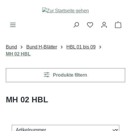
Zum Hauptinhalt springen
Ware
Bund
Bund H-Blätter
HBL 01 bis 09
MH 02 HBL
Produkte filtern
MH 02 HBL