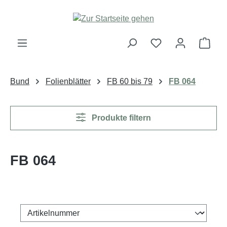
Zum Hauptinhalt springen
Ware
Bund
Folienblätter
FB 60 bis 79
FB 064
Produkte filtern
FB 064