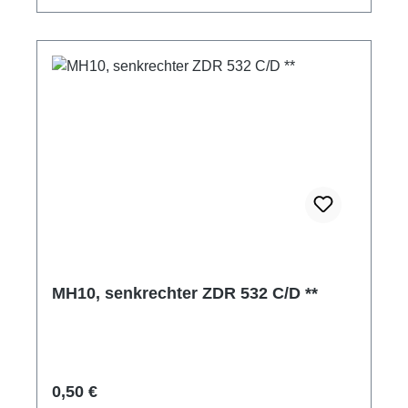
MH10, senkrechter ZDR 532 C/D **
Regulärer Preis:
0,50 €