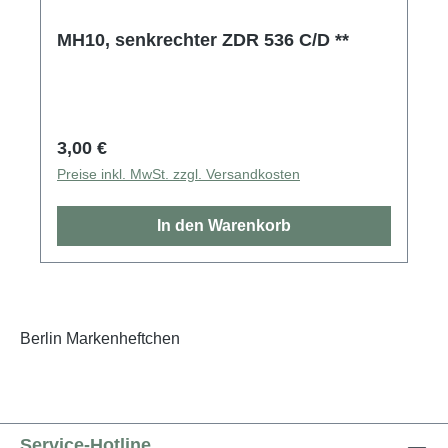
MH10, senkrechter ZDR 536 C/D **
Regulärer Preis:
3,00 €
Preise inkl. MwSt. zzgl. Versandkosten
In den Warenkorb
Berlin Markenheftchen
Service-Hotline