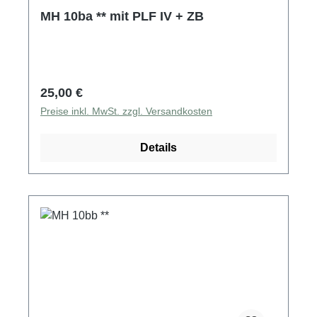
MH 10ba ** mit PLF IV + ZB
Regulärer Preis:
25,00 €
Preise inkl. MwSt. zzgl. Versandkosten
Details