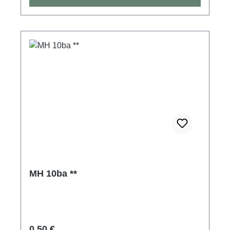
MH 10ba **
Regulärer Preis:
0,50 €