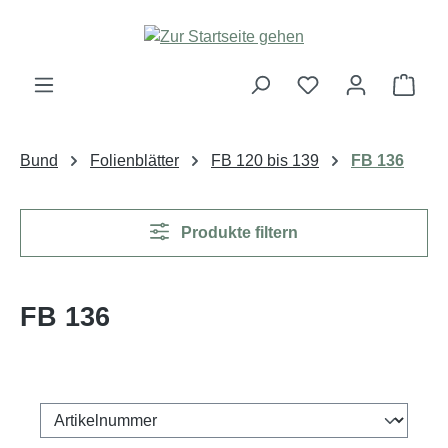
Zum Hauptinhalt springen
Ware
Bund
Folienblätter
FB 120 bis 139
FB 136
Produkte filtern
FB 136