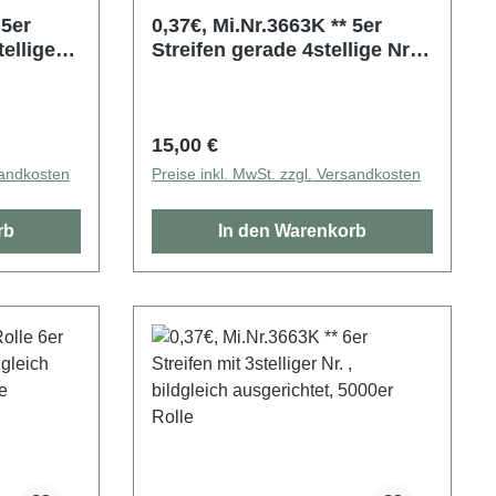
r
0,37€, Mi.Nr.3663K ** 5er
ellige
Streifen gerade 4stellige Nr. ,
richtet,
bildgleich ausgerichtet,
5000er Rolle
Regulärer Preis:
15,00 €
sandkosten
Preise inkl. MwSt. zzgl. Versandkosten
rb
In den Warenkorb