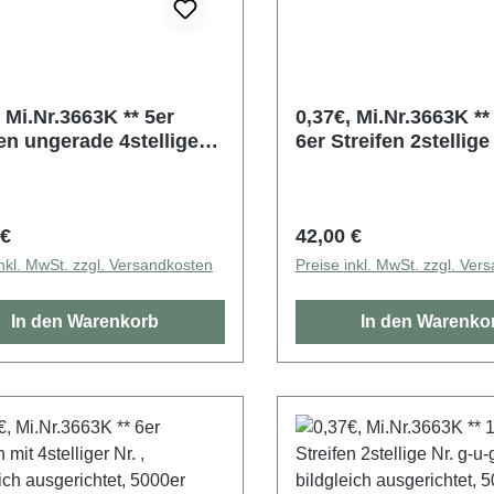
 Mi.Nr.3663K ** 5er
0,37€, Mi.Nr.3663K ** Roll
fen ungerade 4stellige
6er Streifen 2stellige 
bildgleich ausgerichtet,
bildgleich ausgericht
r Rolle
5000er Rolle
rer Preis:
Regulärer Preis:
 €
42,00 €
inkl. MwSt. zzgl. Versandkosten
Preise inkl. MwSt. zzgl. Ver
In den Warenkorb
In den Warenko