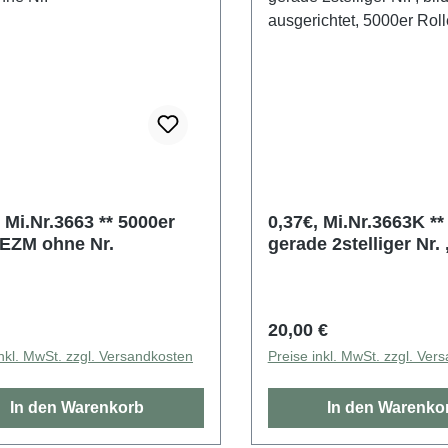
i.Nr.3663 ** 5000er
0,37€, Mi.Nr.3663K ** EZ
 EZM ohne Nr.
gerade 2stelliger Nr. 
bildgleich ausgericht
5000er Rolle
rer Preis:
Regulärer Preis:
20,00 €
inkl. MwSt. zzgl. Versandkosten
Preise inkl. MwSt. zzgl. Ver
In den Warenkorb
In den Warenko