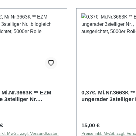
 Mi.Nr.3663K ** EZM
0,37€, Mi.Nr.3663K ** EZ
 3stelliger Nr.
ungerader 3stelliger N
leich ausgerichtet,
bildgleich ausgericht
r Rolle
5000er Rolle
rer Preis:
Regulärer Preis:
 €
15,00 €
inkl. MwSt. zzgl. Versandkosten
Preise inkl. MwSt. zzgl. Ver