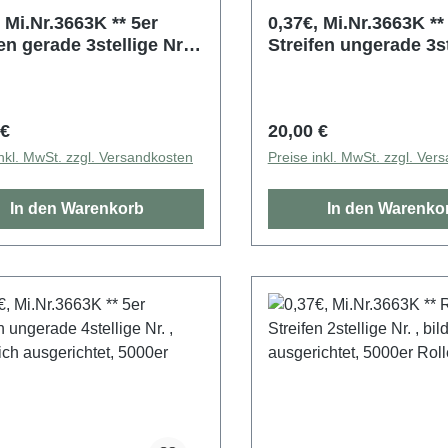
 Mi.Nr.3663K ** 5er
0,37€, Mi.Nr.3663K ** 5e
en gerade 3stellige Nr. ,
Streifen ungerade 3st
leich ausgerichtet,
Nr. , bildgleich ausge
r Rolle
5000er Rolle
rer Preis:
Regulärer Preis:
 €
20,00 €
inkl. MwSt. zzgl. Versandkosten
Preise inkl. MwSt. zzgl. Ver
In den Warenkorb
In den Warenko