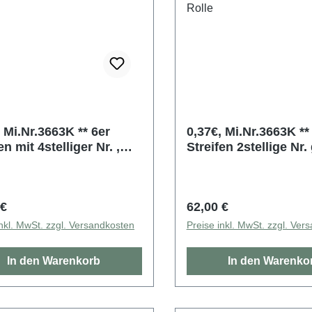
 Mi.Nr.3663K ** 6er
0,37€, Mi.Nr.3663K ** 11e
en mit 4stelliger Nr. ,
Streifen 2stellige Nr. 
leich ausgerichtet,
bildgleich ausgericht
r Rolle
5000er Rolle
rer Preis:
Regulärer Preis:
 €
62,00 €
inkl. MwSt. zzgl. Versandkosten
Preise inkl. MwSt. zzgl. Ver
In den Warenkorb
In den Warenko