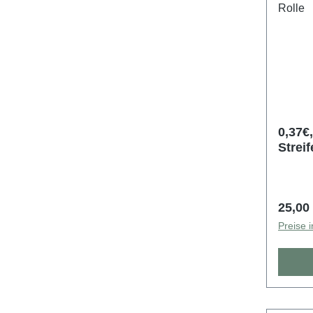
0,37€,
Streif
bildg
5000e
Regulä
25,00
Preise 