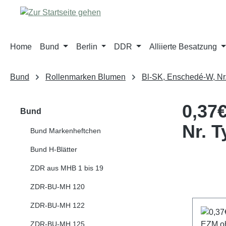
m Hauptinhalt springen
Zur Suche springen
Zur Hauptnavigation springen
Home
Bund
Berlin
DDR
Alliierte Besatzung
Bund
Rollenmarken Blumen
Bl-SK, Enschedé-W, Nr.
0,37€
Bund
Nr. 
Bund Markenheftchen
Bund H-Blätter
ZDR aus MHB 1 bis 19
ZDR-BU-MH 120
ZDR-BU-MH 122
ZDR-BU-MH 125