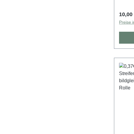
5000e
Regulä
10,00
Preise 