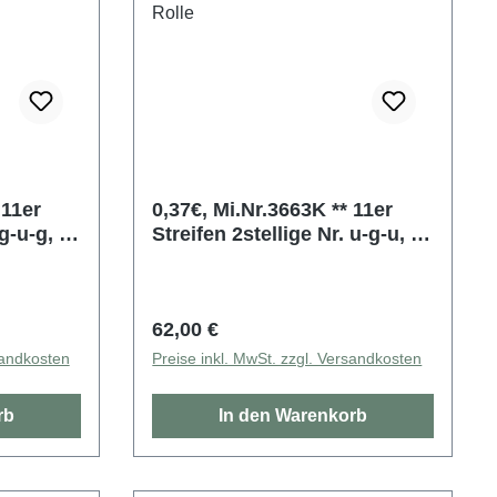
r
0,37€, Mi.Nr.3663K ** 11er
g-u-g, ,
Streifen 2stellige Nr. u-g-u, ,
et,
bildgleich ausgerichtet,
5000er Rolle
Regulärer Preis:
62,00 €
sandkosten
Preise inkl. MwSt. zzgl. Versandkosten
rb
In den Warenkorb