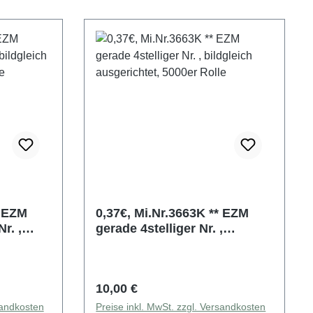
M
0,37€, Mi.Nr.3663K ** EZM
r. ,
gerade 4stelliger Nr. ,
et,
bildgleich ausgerichtet,
5000er Rolle
Regulärer Preis:
10,00 €
sandkosten
Preise inkl. MwSt. zzgl. Versandkosten