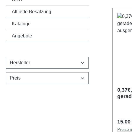
Alliierte Besatzung
Kataloge
Angebote
Hersteller
Preis
0,37€,
gerade
,bildg
5000e
Regulä
15,00
Preise 