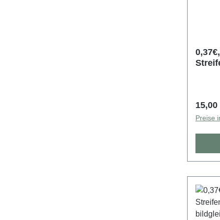
0,37€,
Strei
Nr. , 
5000e
Regulä
15,00
Preise 