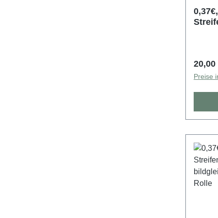
0,37€,
Streif
bildg
5000e
Regulä
20,00
Preise 