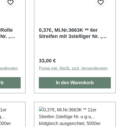
e
0,37€, Mi.Nr.3663K ** 6er
Nr. ,
Streifen mit 3stelliger Nr. ,
et,
bildgleich ausgerichtet,
5000er Rolle
Regulärer Preis:
33,00 €
sandkosten
Preise inkl. MwSt. zzgl. Versandkosten
rb
In den Warenkorb