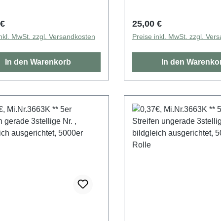
r Rolle
5000er Rolle
rer Preis:
Regulärer Preis:
 €
25,00 €
inkl. MwSt. zzgl. Versandkosten
Preise inkl. MwSt. zzgl. Ver
In den Warenkorb
In den Warenko