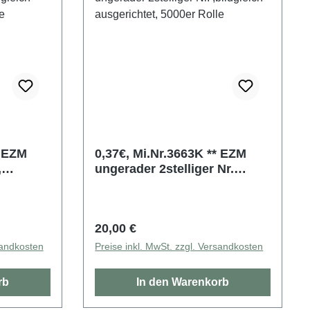
M
0,37€, Mi.Nr.3663K ** EZM
,
ungerader 2stelliger Nr.
et,
,bildgleich ausgerichtet,
5000er Rolle
Regulärer Preis:
20,00 €
sandkosten
Preise inkl. MwSt. zzgl. Versandkosten
rb
In den Warenkorb