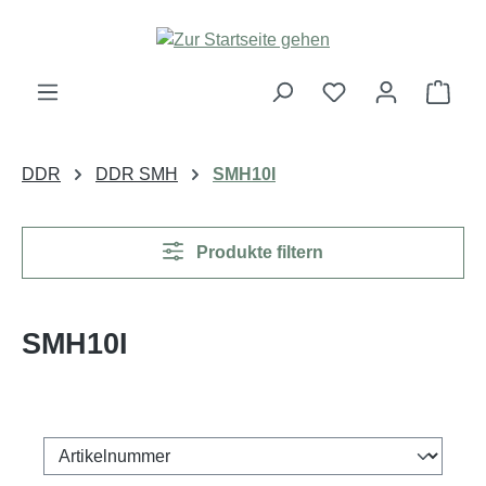
Zum Hauptinhalt springen
Ware
DDR
DDR SMH
SMH10I
Produkte filtern
SMH10I