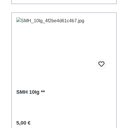
SMH 10Ig **
Regulärer Preis:
5,00 €