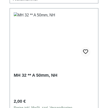
MH 32 ** A 50mm, NH
Regulärer Preis:
2,00 €
Preise inkl. MwSt. zzgl. Versandkosten