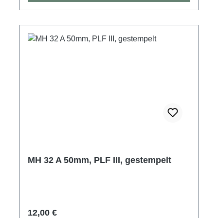
MH 32 A 50mm, PLF III, gestempelt
Regulärer Preis:
12,00 €