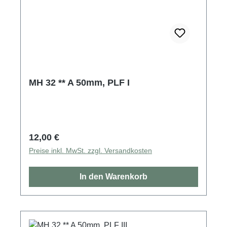
MH 32 ** A 50mm, PLF I
Regulärer Preis:
12,00 €
Preise inkl. MwSt. zzgl. Versandkosten
In den Warenkorb