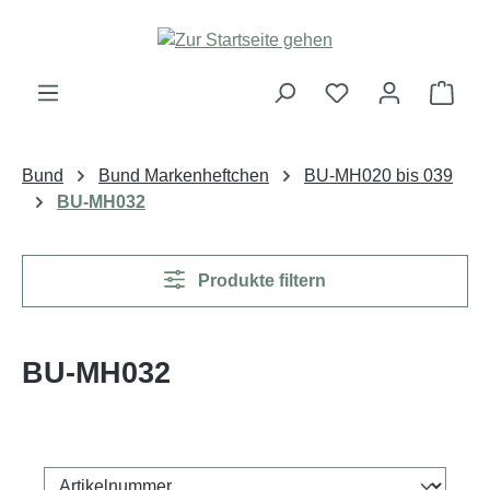
Zum Hauptinhalt springen
Ware
Bund
Bund Markenheftchen
BU-MH020 bis 039
BU-MH032
Produkte filtern
BU-MH032