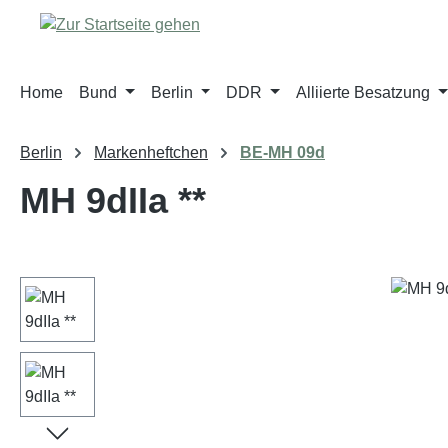
m Hauptinhalt springen
Zur Suche springen
Zur Hauptnavigation springen
Home
Bund
Berlin
DDR
Alliierte Besatzung
Berlin
Markenheftchen
BE-MH 09d
MH 9dIIa **
Bildergalerie überspringen