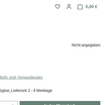
0,00 €
Ware
Nicht angegeben
eis:
 MwSt. zzgl. Versandkosten
ügbar, Lieferzeit: 2 - 4 Werktage
Anzahl: Gib den gewünschten Wert ein oder