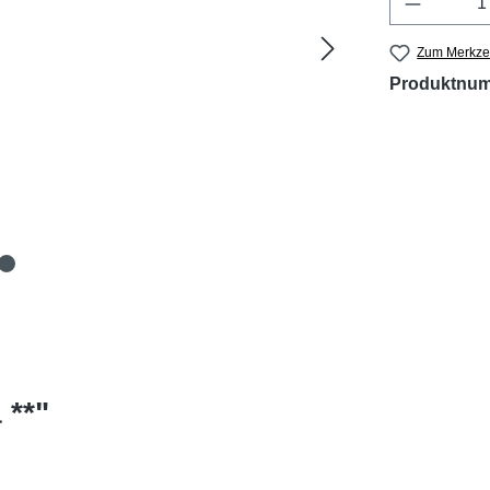
Zum Merkzet
Produktnu
 **"