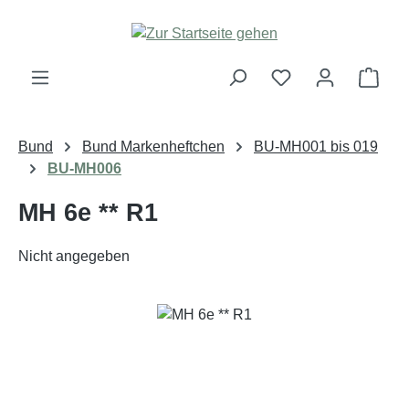
Zum Hauptinhalt springen
Ware
Bund
Bund Markenheftchen
BU-MH001 bis 019
BU-MH006
MH 6e ** R1
Nicht angegeben
Bildergalerie überspringen