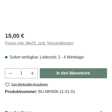
Regulärer Preis:
15,00 €
Preise inkl. MwSt. zzgl. Versandkosten
Sofort verfügbar, Lieferzeit: 2 - 4 Werktage
Produkt Anzahl: Gib den gewünschten Wert e
In den Warenkorb
Zum Merkzettel hinzufügen
Produktnummer:
BU-MH006-11-01-01