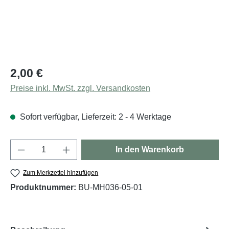
Regulärer Preis:
2,00 €
Preise inkl. MwSt. zzgl. Versandkosten
Sofort verfügbar, Lieferzeit: 2 - 4 Werktage
Produkt Anzahl: Gib den gewünschten Wert e
In den Warenkorb
Zum Merkzettel hinzufügen
Produktnummer:
BU-MH036-05-01