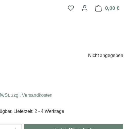
0,00 €
Ware
Nicht angegeben
eis:
 MwSt. zzgl. Versandkosten
ügbar, Lieferzeit: 2 - 4 Werktage
Anzahl: Gib den gewünschten Wert ein oder