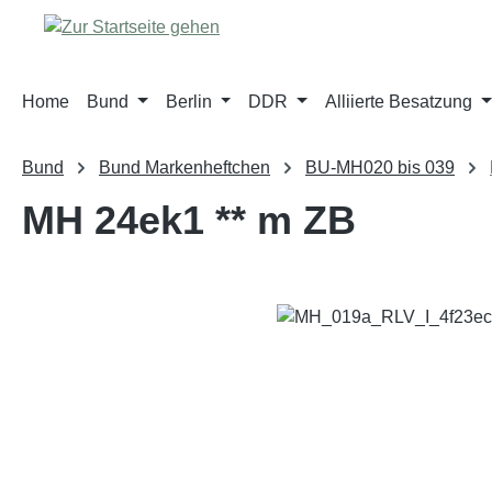
m Hauptinhalt springen
Zur Suche springen
Zur Hauptnavigation springen
Home
Bund
Berlin
DDR
Alliierte Besatzung
Bund
Bund Markenheftchen
BU-MH020 bis 039
MH 24ek1 ** m ZB
Bildergalerie überspringen