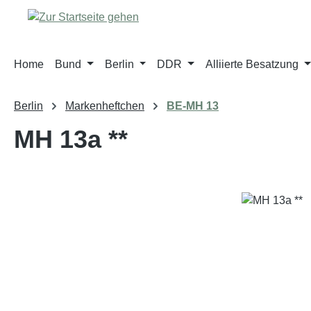
m Hauptinhalt springen
Zur Suche springen
Zur Hauptnavigation springen
Home
Bund
Berlin
DDR
Alliierte Besatzung
Berlin
Markenheftchen
BE-MH 13
MH 13a **
Bildergalerie überspringen