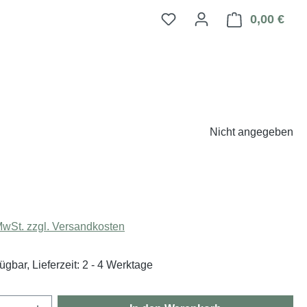
0,00 €
Ware
Nicht angegeben
eis:
 MwSt. zzgl. Versandkosten
ügbar, Lieferzeit: 2 - 4 Werktage
Anzahl: Gib den gewünschten Wert ein oder