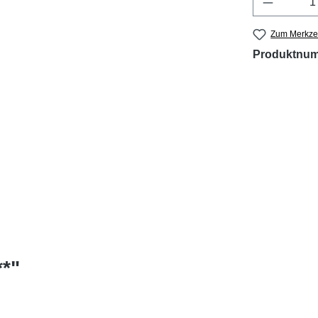
Zum Merkzet
Produktnu
*"