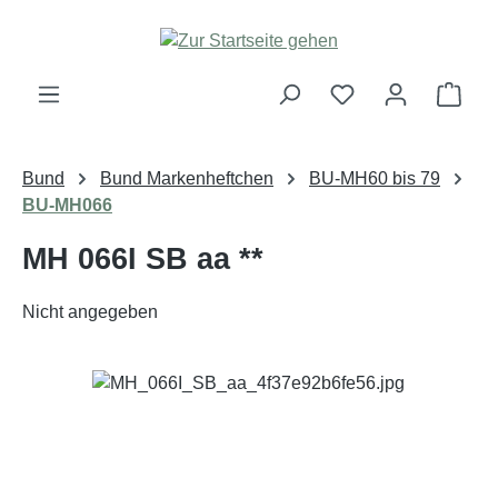
Zum Hauptinhalt springen
Ware
Bund
Bund Markenheftchen
BU-MH60 bis 79
BU-MH066
MH 066I SB aa **
Nicht angegeben
Bildergalerie überspringen