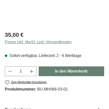
Regulärer Preis:
35,00 €
Preise inkl. MwSt. zzgl. Versandkosten
Sofort verfügbar, Lieferzeit: 2 - 4 Werktage
Produkt Anzahl: Gib den gewünschten Wert e
In den Warenkorb
Zum Merkzettel hinzufügen
Produktnummer:
BU-MH066-03-01