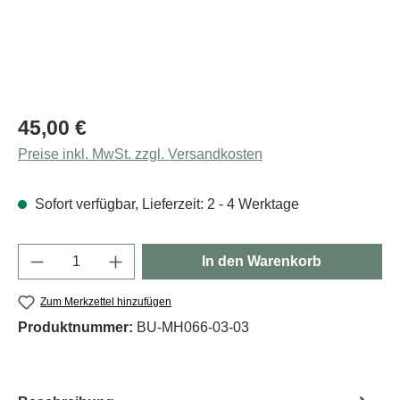
Regulärer Preis:
45,00 €
Preise inkl. MwSt. zzgl. Versandkosten
Sofort verfügbar, Lieferzeit: 2 - 4 Werktage
Produkt Anzahl: Gib den gewünschten Wert e
In den Warenkorb
Zum Merkzettel hinzufügen
Produktnummer:
BU-MH066-03-03