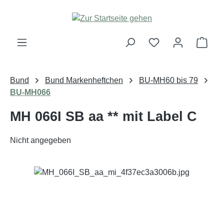
Zum Hauptinhalt springen
Ware
Bund
Bund Markenheftchen
BU-MH60 bis 79
BU-MH066
MH 066I SB aa ** mit Label C
Nicht angegeben
Bildergalerie überspringen