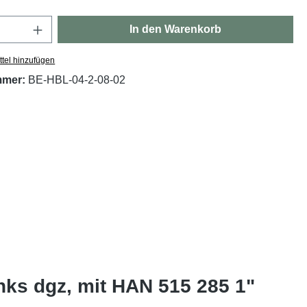
Anzahl: Gib den gewünschten Wert ein oder
In den Warenkorb
tel hinzufügen
mmer:
BE-HBL-04-2-08-02
inks dgz, mit HAN 515 285 1"