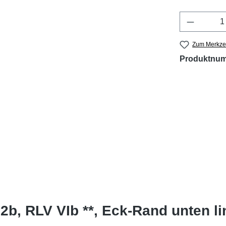
Produkt 
Zum Merkzet
Produktnu
2b, RLV VIb **, Eck-Rand unten l