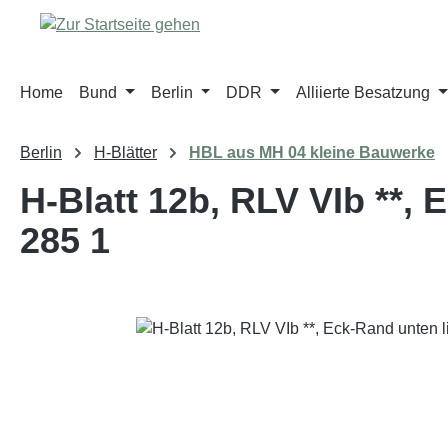
m Hauptinhalt springen
Zur Suche springen
Zur Hauptnavigation springen
Home
Bund
Berlin
DDR
Alliierte Besatzung
Berlin
H-Blätter
HBL aus MH 04 kleine Bauwerke
H-Blatt 12b, RLV VIb **,
285 1
Bildergalerie überspringen