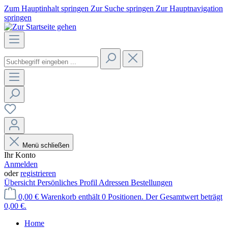
Zum Hauptinhalt springen
Zur Suche springen
Zur Hauptnavigation
springen
Menü schließen
Ihr Konto
Anmelden
oder
registrieren
Übersicht
Persönliches Profil
Adressen
Bestellungen
0,00 €
Warenkorb enthält 0 Positionen. Der Gesamtwert beträgt
0,00 €.
Home