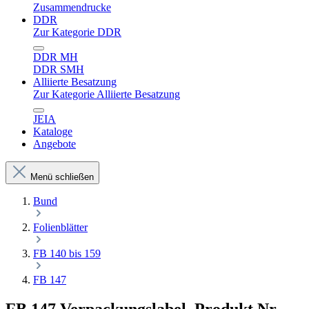
Zusammendrucke
DDR
Zur Kategorie DDR
DDR MH
DDR SMH
Alliierte Besatzung
Zur Kategorie Alliierte Besatzung
JEIA
Kataloge
Angebote
Menü schließen
Bund
Folienblätter
FB 140 bis 159
FB 147
FB 147 Verpackungslabel, Produkt Nr.