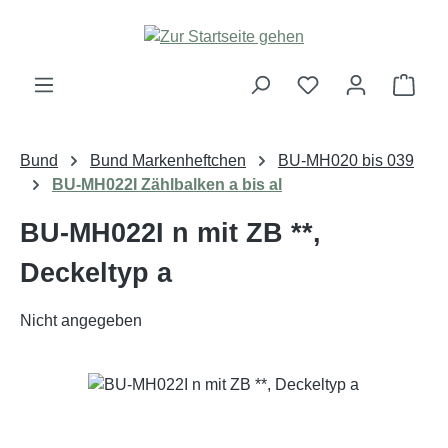
Zum Hauptinhalt springen
Ware
Bund
Bund Markenheftchen
BU-MH020 bis 039
BU-MH022I Zählbalken a bis al
BU-MH022I n mit ZB **,
Deckeltyp a
Nicht angegeben
Bildergalerie überspringen