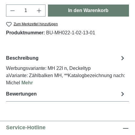
Produkt Anzahl: Gib den gewünschten Wert e
In den Warenkorb
Zum Merkzettel hinzufügen
Produktnummer:
BU-MH022-1-02-13-01
Beschreibung
Werbungsvariante: MH 22I n, Deckeltyp
aVariante: Zählbalken MH, **Katalogbezeichnung nach:
Michel
Mehr
Bewertungen
Service-Hotline