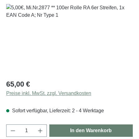
Bildergalerie überspringen
Regulärer Preis:
65,00 €
Preise inkl. MwSt. zzgl. Versandkosten
Sofort verfügbar, Lieferzeit: 2 - 4 Werktage
Produkt Anzahl: Gib den gewünschten Wert e
In den Warenkorb