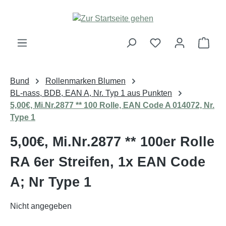
Zum Hauptinhalt springen
Ware
Bund
Rollenmarken Blumen
BL-nass, BDB, EAN A, Nr. Typ 1 aus Punkten
5,00€, Mi.Nr.2877 ** 100 Rolle, EAN Code A 014072, Nr.
Type 1
5,00€, Mi.Nr.2877 ** 100er Rolle
RA 6er Streifen, 1x EAN Code
A; Nr Type 1
Nicht angegeben