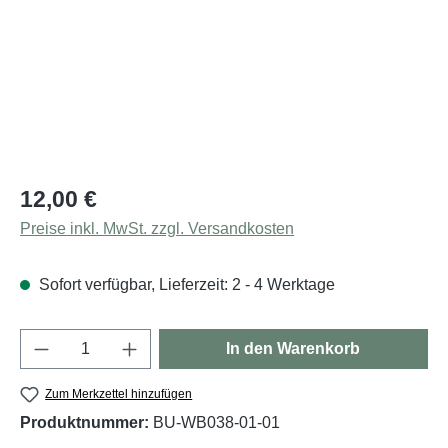
Regulärer Preis:
12,00 €
Preise inkl. MwSt. zzgl. Versandkosten
Sofort verfügbar, Lieferzeit: 2 - 4 Werktage
Produkt Anzahl: Gib den gewünschten Wert e
In den Warenkorb
Zum Merkzettel hinzufügen
Produktnummer:
BU-WB038-01-01