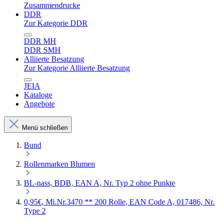
Zusammendrucke
DDR
Zur Kategorie DDR
DDR MH
DDR SMH
Alliierte Besatzung
Zur Kategorie Alliierte Besatzung
JEIA
Kataloge
Angebote
Menü schließen
Bund
Rollenmarken Blumen
BL-nass, BDB, EAN A, Nr. Typ 2 ohne Punkte
0,95€, Mi.Nr.3470 ** 200 Rolle, EAN Code A, 017486, Nr.
Type 2