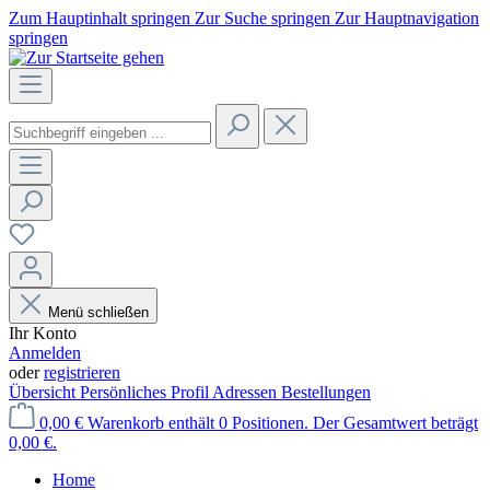
Zum Hauptinhalt springen
Zur Suche springen
Zur Hauptnavigation
springen
Menü schließen
Ihr Konto
Anmelden
oder
registrieren
Übersicht
Persönliches Profil
Adressen
Bestellungen
0,00 €
Warenkorb enthält 0 Positionen. Der Gesamtwert beträgt
0,00 €.
Home