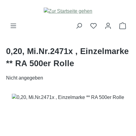
Zum Hauptinhalt springen
Ware
0,20, Mi.Nr.2471x , Einzelmarke
** RA 500er Rolle
Nicht angegeben
Bildergalerie überspringen